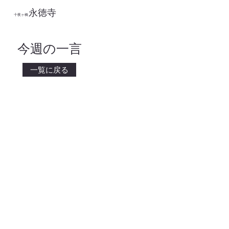
永徳寺
​十夜ヶ橋
今週の一言
一覧に戻る