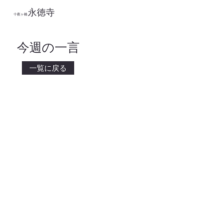
永徳寺
​十夜ヶ橋
今週の一言
一覧に戻る