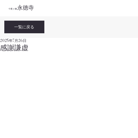
永徳寺
​十夜ヶ橋
一覧に戻る
2025年7月26日
感謝謙虚